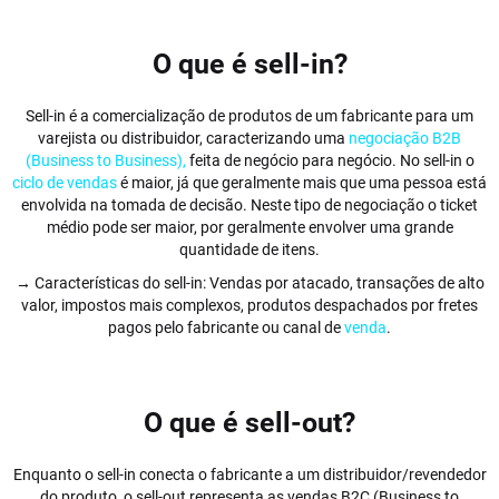
O que é sell-in?
Sell-in é a comercialização de produtos de um fabricante para um
varejista ou distribuidor, caracterizando uma
negociação B2B
(Business to Business),
feita de negócio para negócio. No sell-in o
ciclo de vendas
é maior, já que geralmente mais que uma pessoa está
envolvida na tomada de decisão. Neste tipo de negociação o ticket
médio pode ser maior, por geralmente envolver uma grande
quantidade de itens.
→ Características do sell-in: Vendas por atacado, transações de alto
valor, impostos mais complexos, produtos despachados por fretes
pagos pelo fabricante ou canal de
venda
.
O que é sell-out?
Enquanto o sell-in conecta o fabricante a um distribuidor/revendedor
do produto, o sell-out representa as vendas B2C (Business to